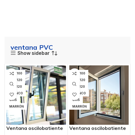
ventana PVC
Show sidebar
100X100
100X100
130X120
130X120
140X120
140X120
BLANCO
BLANCO
GRIS
GRIS
MARRÓN
MARRÓN
Ventana oscilobatiente
Ventana oscilobatiente
PVC
PVC MOD 2