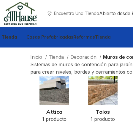
Abierto desde 
Encuentra Una Tienda
Tienda
Casas Prefabricadas
Reformas
Tienda
Inicio
Tienda
Decoración
Muros de co
Sistemas de muros de contención para jardín y
para crear niveles, bordes y cerramientos co
Attica
Talos
1 producto
1 producto