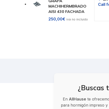
GRAPA
Call f
MACHIHERMBRADO
AISI 430 FACHADA
Solic
250,00
€
iva no incluido
¿Buscas t
En
AllHause
te ofrecemos
para hormigón impreso y v