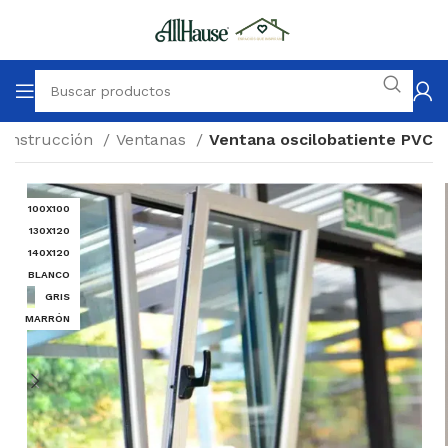
 Construcción
Ventanas
Ventana oscilobatiente PVC
100X100
130X120
140X120
BLANCO
GRIS
MARRÓN