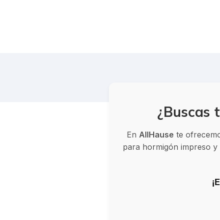
¿Buscas t
En
AllHause
te ofrecemos
para hormigón impreso y v
¡