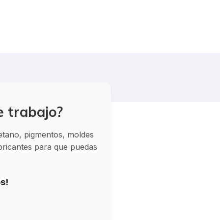
e trabajo?
retano, pigmentos, moldes
abricantes para que puedas
s!