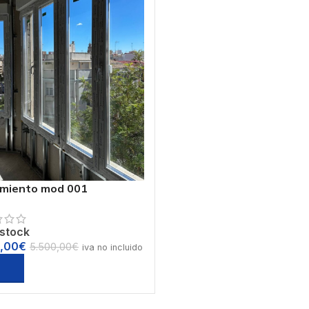
amiento mod 001
 stock
,00
€
5.500,00
€
iva no incluido
r al carrito