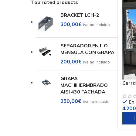
Top rated products
BRACKET LCH-2
300,00
€
iva no incluido
SEPARADOR EN L O
MENSULA CON GRAPA
200,00
€
iva no incluido
GRAPA
Cerr
MACHIHERMBRADO
AISI 430 FACHADA
250,00
€
En
iva no incluido
4.200
Añadi