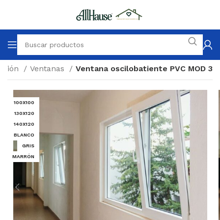
ucción
Ventanas
Ventana oscilobatiente PVC MOD 3
100X100
130X120
140X120
BLANCO
GRIS
MARRÓN