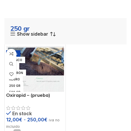
250 gr
Show sidebar
-25%
BLANCO
GRIS
MARRÓN
NEGRO
250 GR
500 GR
Oxirapid – (prueba)
1 KG
5 KG
En stock
12,00
€
-
250,00
€
iva no
incluido