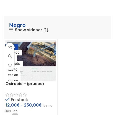
Negro
Show sidebar
-25%
BLANCO
GRIS
MARRÓN
NEGRO
250 GR
500 GR
Oxirapid – (prueba)
1 KG
5 KG
En stock
12,00
€
-
250,00
€
iva no
incluido