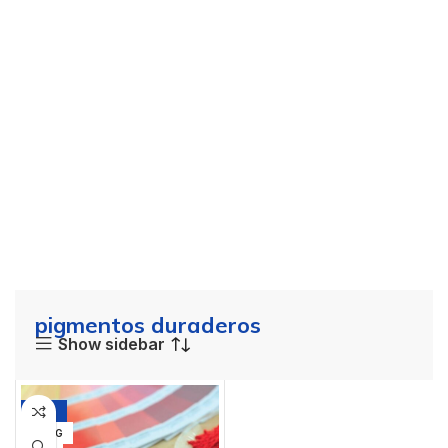
pigmentos duraderos
Show sidebar
-12%
20 KG