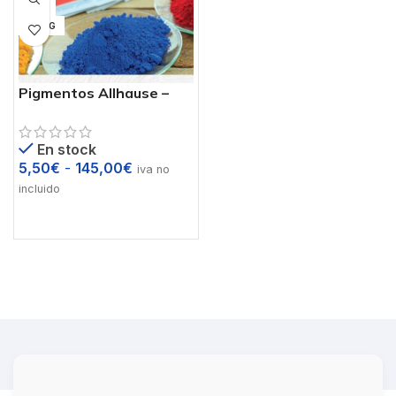
1 KG
25 KG
Pigmentos Allhause –
Tonalidades sobre
cemento blanco
En stock
5,50
€
-
145,00
€
iva no
incluido