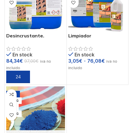
Desincrustante.
Limpiador
Enérgico
desincrustante.
Quitacementos.
En stock
En stock
84,34
€
3,05
€
-
76,08
€
97,00
€
iva no
iva no
incluido
incluido
-12%
20 KG
1 KG
25 KG