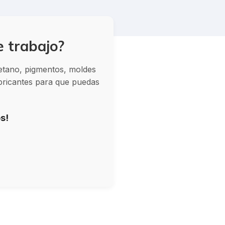
e trabajo?
retano, pigmentos, moldes
abricantes para que puedas
s!