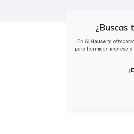
¿Buscas t
En
AllHause
te ofrecemos
para hormigón impreso y v
¡