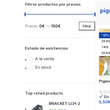
Filtrar productos por precios
pig
Precio:
0€
—
150€
Filtrar
-12%
20 K
1 KG
Estado de existencias
25 K
A la venta
En stock
Pigme
Tonal
blanc
Top rated products
En
5,50
BRACKET LCH-2
Sele