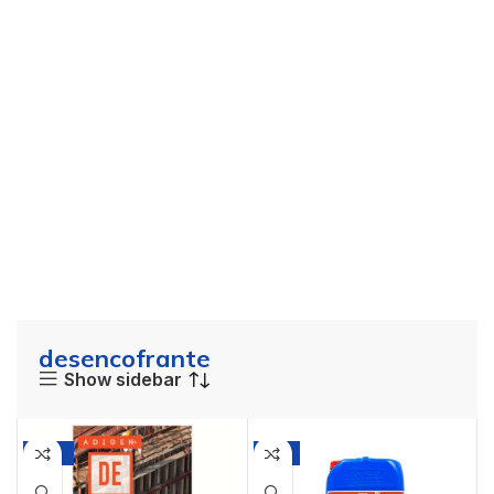
desencofrante
Show sidebar
-15%
-8%