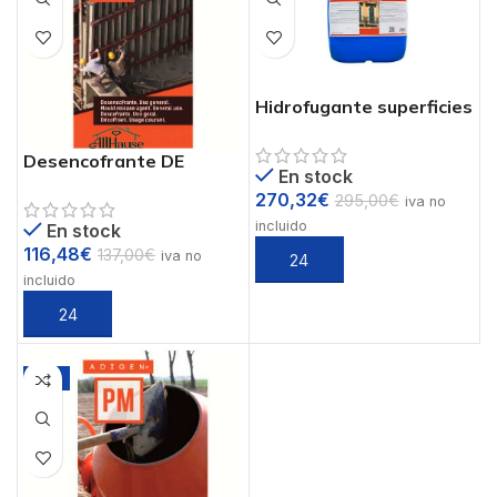
Hidrofugante superficies
HD
Desencofrante DE
En stock
270,32
€
295,00
€
iva no
incluido
En stock
116,48
€
137,00
€
iva no
incluido
-8%