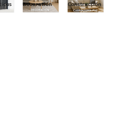
icas
Decoración
Construcción