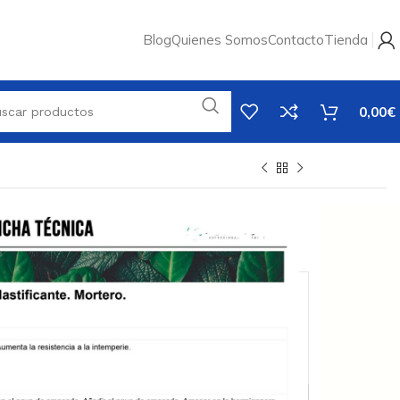
Blog
Quienes Somos
Contacto
Tienda
0,00
€
. Mortero
iva no incluido