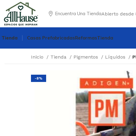
Encuentra Una Tienda
Abierto desde 
Tienda
Casas Prefabricadas
Reformas
Tienda
Inicio
Tienda
Pigmentos
Líquidos
P
-8%