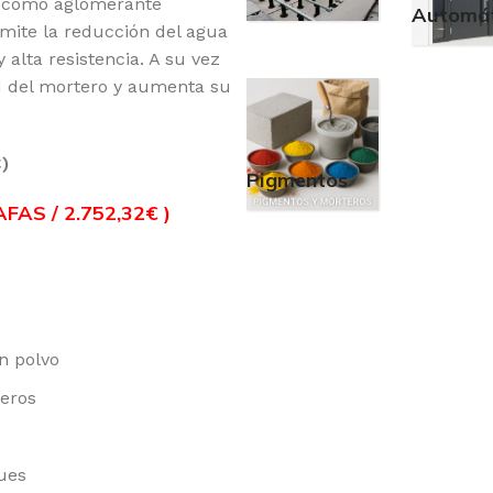
o como aglomerante
Automát
rmite la reducción del agua
lta resistencia. A su vez
ad del mortero y aumenta su
)
Pigmentos
AS / 2.752,32
€
)
n polvo
teros
ues