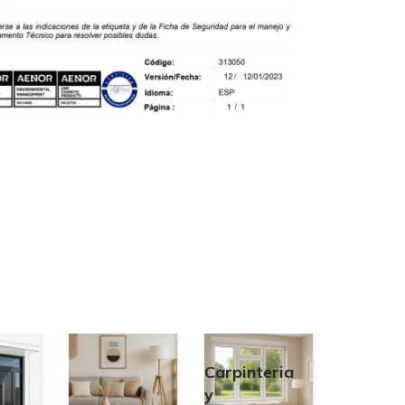
Carpinteria
y