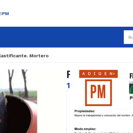
8
PM
lastificante. Mortero
Plastificante
114,68
€
124,48
€
Añadir al carrito
Buy now