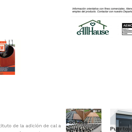
Fachada
uto de la adición de cal a
Puertas
ventilada