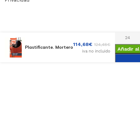
114,68
€
124,48
€
Plastificante. Mortero
Añadir al
iva no incluido