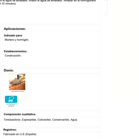
eseos
Compare