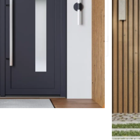
v017
v018
v06
v08
eseos
Compare