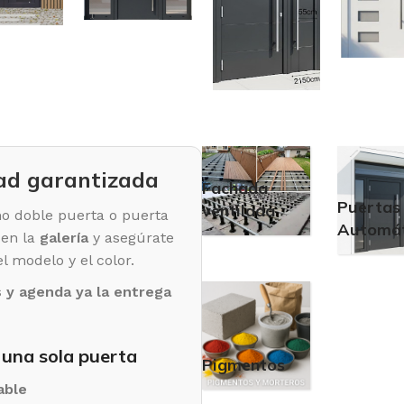
ad garantizada
Fachada
Puertas
ventilada
o doble puerta o puerta
Automát
 en la
galería
y asegúrate
l modelo y el color.
 y agenda ya la entrega
n una sola puerta
Pigmentos
able