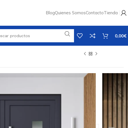
Blog
Quienes Somos
Contacto
Tienda
0,00
€
tal de entrada
panel HPL –
incluido