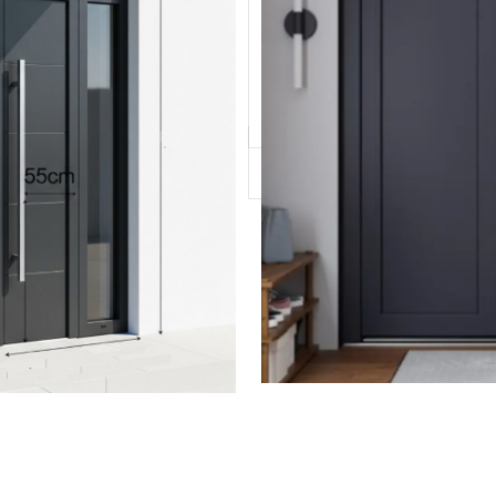
PUERTA PVC VIVIENDA
v01
v011
v012
v014
Añadir a la lista de d