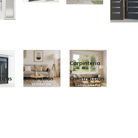
Carpinteria
y
icas
Decoración
Construcción