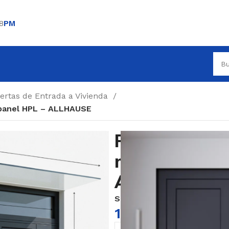
8
PM
ertas de Entrada a Vivienda
 panel HPL – ALLHAUSE
Puerta de por
moderna con 
ALLHAUSE
SKU:
N/D
1.800,00
€
iva no 