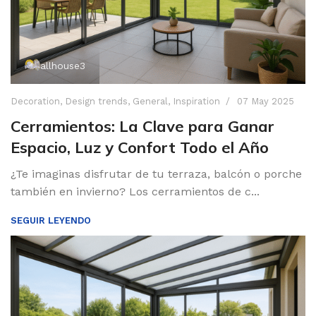
allhouse3
Decoration
,
Design trends
,
General
,
Inspiration
07 May 2025
Cerramientos: La Clave para Ganar
Espacio, Luz y Confort Todo el Año
¿Te imaginas disfrutar de tu terraza, balcón o porche
también en invierno? Los cerramientos de c...
SEGUIR LEYENDO