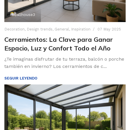
allhouse3
Decoration
,
Design trends
,
General
,
Inspiration
07 May 2025
Cerramientos: La Clave para Ganar
Espacio, Luz y Confort Todo el Año
¿Te imaginas disfrutar de tu terraza, balcón o porche
también en invierno? Los cerramientos de c...
SEGUIR LEYENDO