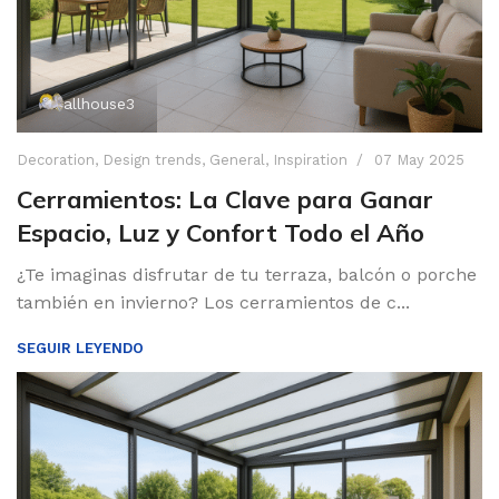
allhouse3
Decoration
,
Design trends
,
General
,
Inspiration
07 May 2025
Cerramientos: La Clave para Ganar
Espacio, Luz y Confort Todo el Año
¿Te imaginas disfrutar de tu terraza, balcón o porche
también en invierno? Los cerramientos de c...
SEGUIR LEYENDO