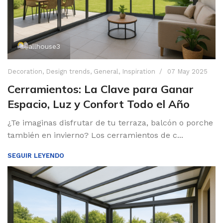
allhouse3
Decoration
,
Design trends
,
General
,
Inspiration
07 May 2025
Cerramientos: La Clave para Ganar
Espacio, Luz y Confort Todo el Año
¿Te imaginas disfrutar de tu terraza, balcón o porche
también en invierno? Los cerramientos de c...
SEGUIR LEYENDO