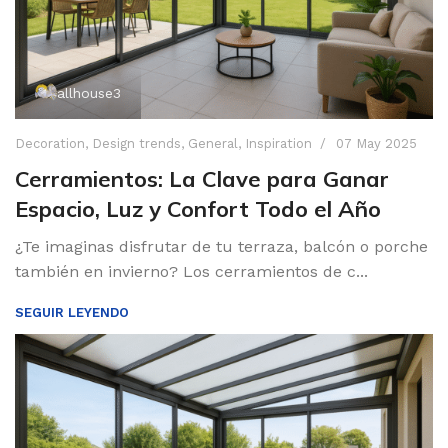
allhouse3
Decoration
,
Design trends
,
General
,
Inspiration
07 May 2025
Cerramientos: La Clave para Ganar
Espacio, Luz y Confort Todo el Año
¿Te imaginas disfrutar de tu terraza, balcón o porche
también en invierno? Los cerramientos de c...
SEGUIR LEYENDO