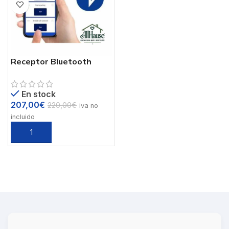
Receptor Bluetooth
NearKey – Control de
Accesos desde Móvil
En stock
207,00
€
220,00
€
iva no
incluido