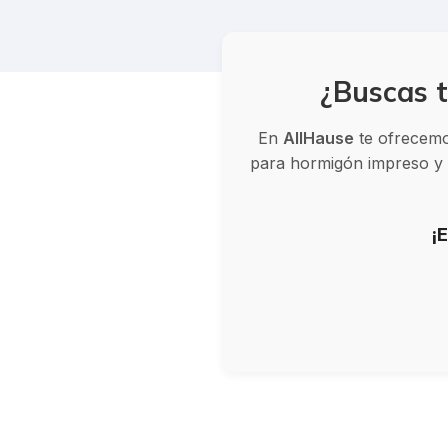
¿Buscas t
En
AllHause
te ofrecemos
para hormigón impreso y v
¡