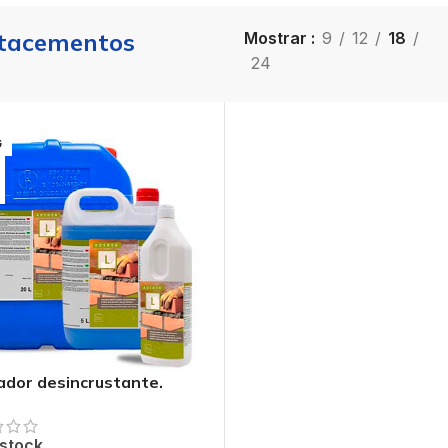
tacementos
Mostrar
9
12
18
24
G
ador desincrustante.
acementos.
 stock