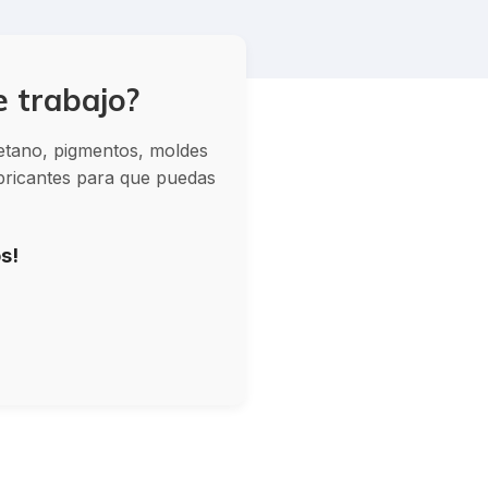
e trabajo?
retano, pigmentos, moldes
abricantes para que puedas
s!