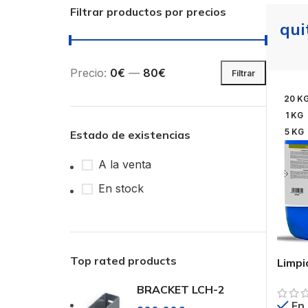
Filtrar productos por precios
qui
Precio:
0€
—
80€
Filtrar
20 K
1 KG
5 KG
Estado de existencias
A la venta
En stock
Top rated products
Limpi
Quit
BRACKET LCH-2
En