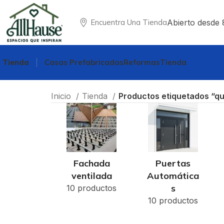
Abierto desde 
Encuentra Una Tienda
Tienda
Casas Prefabricadas
Reformas
Tienda
Inicio
Tienda
Productos etiquetados “q
Fachada
Puertas
ventilada
Automática
s
10 productos
10 productos