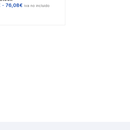
€
-
76,08
€
iva no incluido
ccionar opciones