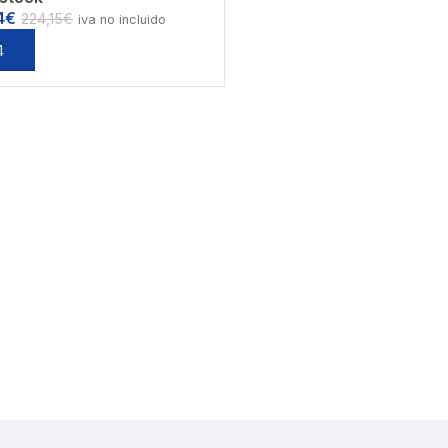
4
€
224,15
€
iva no incluido
r al carrito