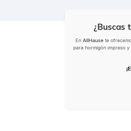
¿Buscas t
En
AllHause
te ofrecemos
para hormigón impreso y v
¡