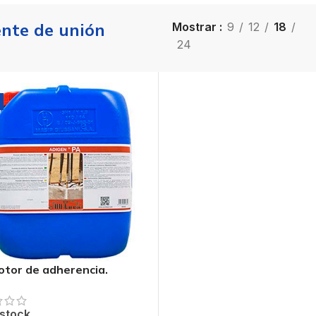
nte de unión
Mostrar
9
12
18
24
tor de adherencia.
ación hormigón.
 stock