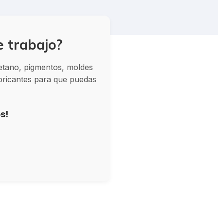
e trabajo?
retano, pigmentos, moldes
abricantes para que puedas
s!