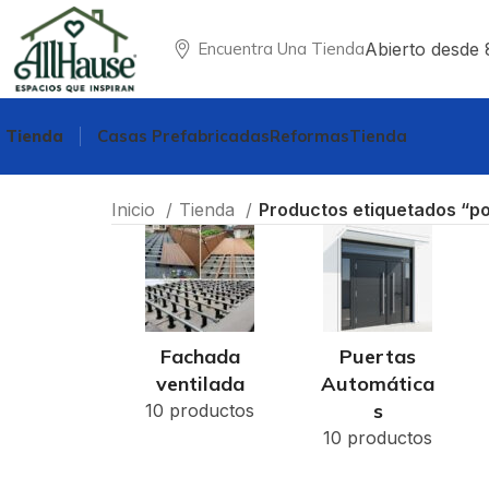
Abierto desde 
Encuentra Una Tienda
Tienda
Casas Prefabricadas
Reformas
Tienda
Inicio
Tienda
Productos etiquetados “po
Fachada
Puertas
ventilada
Automática
s
10 productos
10 productos