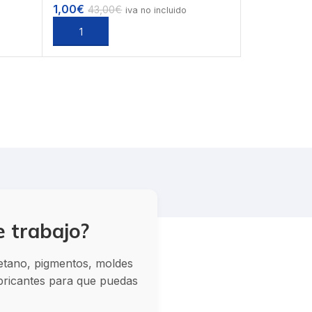
1,00
€
43,00
€
iva no incluido
Añadir al carrito
e trabajo?
retano, pigmentos, moldes
abricantes para que puedas