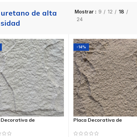
iuretano de alta
Mostrar
9
12
18
24
sidad
-14%
 Decorativa de
Placa Decorativa de
retano PIEDRA PU Ref.
Poliuretano PIEDRA PU Re
2
PUB-3