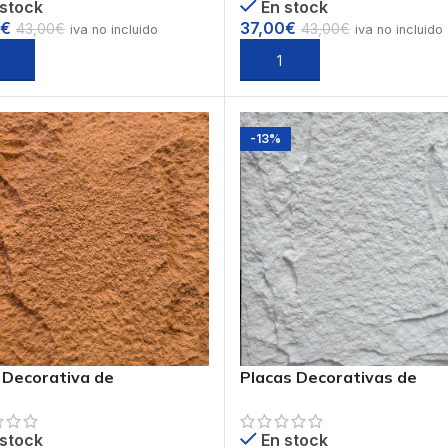
 stock
En stock
€
37,00
€
43,00
€
43,00
€
iva no incluido
iva no incluido
ccionar opciones
Seleccionar opciones
-13%
 Decorativa de
Placas Decorativas de
retano PIEDRA PU Ref.
Poliuretano PIEDRA PU Re
6
PUB-1
 stock
En stock