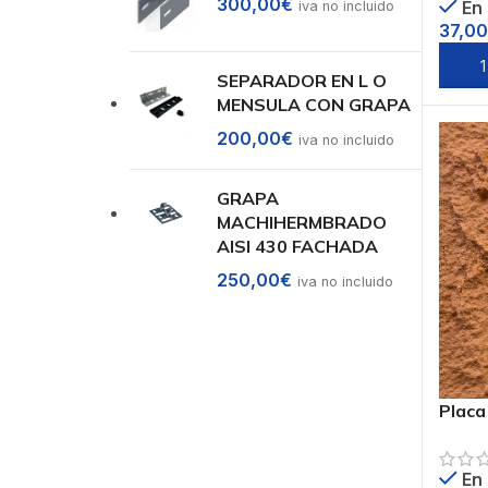
300,00
€
En
iva no incluido
37,00
Sele
SEPARADOR EN L O
MENSULA CON GRAPA
200,00
€
iva no incluido
GRAPA
MACHIHERMBRADO
AISI 430 FACHADA
250,00
€
iva no incluido
Placa
Poliu
PUB-
En