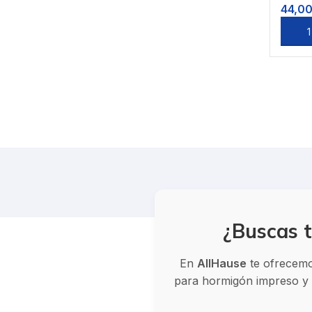
44,0
Sele
¿Buscas t
En
AllHause
te ofrecemos
para hormigón impreso y v