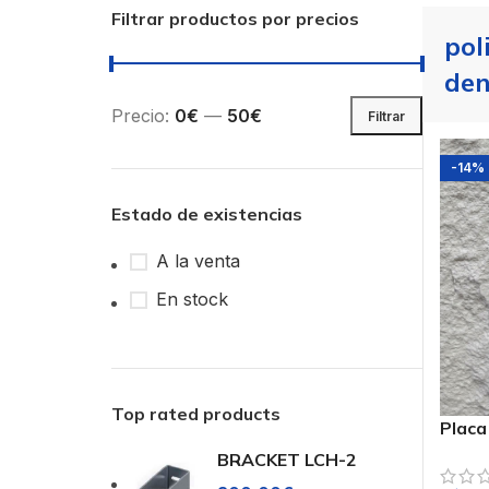
Filtrar productos por precios
pol
den
Precio:
0€
—
50€
Filtrar
-14%
Estado de existencias
A la venta
En stock
Top rated products
Placa
Poliu
BRACKET LCH-2
PUB-