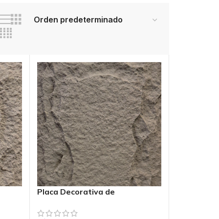
Placa Decorativa de
f.
Poliuretano PIEDRA PU Ref.
PUB-4