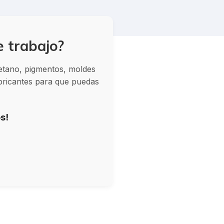
e trabajo?
retano, pigmentos, moldes
abricantes para que puedas
s!