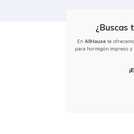
¿Buscas t
En
AllHause
te ofrecemos
para hormigón impreso y v
¡