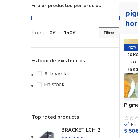
Filtrar productos por precios
pig
ho
Precio:
0€
—
150€
Filtrar
-12%
20 K
Estado de existencias
1 KG
25 K
A la venta
En stock
Pigme
Tonal
Top rated products
blanc
En
BRACKET LCH-2
5,50