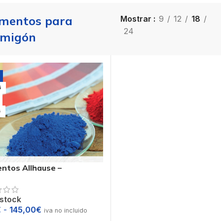
mentos para
Mostrar
9
12
18
24
rmigón
G
G
ntos Allhause –
idades sobre cemento
o
 stock
€
-
145,00
€
iva no incluido