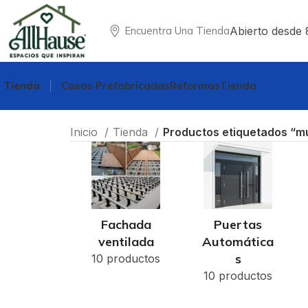
Abierto desde 
Encuentra Una Tienda
Tienda
Casas Prefabricadas
Reformas
Tienda
Inicio
Tienda
Productos etiquetados “m
Fachada
Puertas
ventilada
Automática
s
10 productos
10 productos