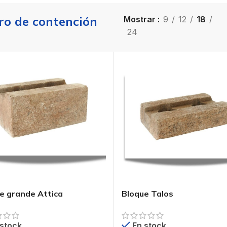
o de contención
Mostrar
9
12
18
24
e grande Attica
Bloque Talos
 stock
En stock