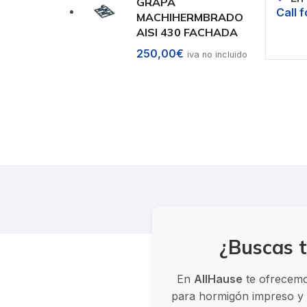
GRAPA
Call f
MACHIHERMBRADO
AISI 430 FACHADA
Solic
250,00
€
iva no incluido
¿Buscas t
En
AllHause
te ofrecemos
para hormigón impreso y v