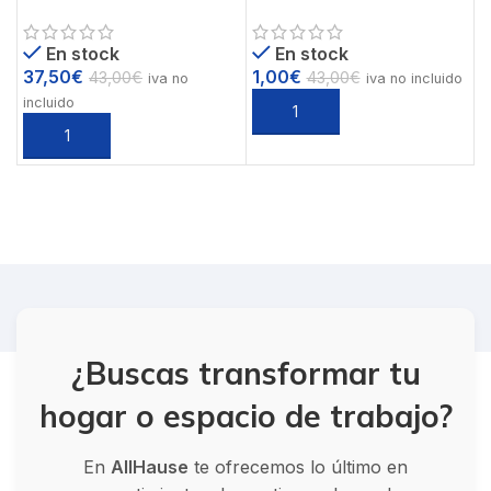
Poliuretano PIEDRA PU
prueba de compra 1 euro
Ref. PUB-1
En stock
En stock
37,50
€
1,00
€
43,00
€
43,00
€
iva no
iva no incluido
incluido
¿Buscas transformar tu
hogar o espacio de trabajo?
En
AllHause
te ofrecemos lo último en