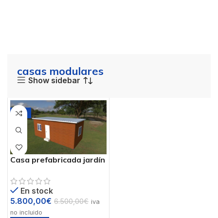
casas modulares
Show sidebar
-11%
Casa prefabricada jardín
29 m2 mod.Allhause2
En stock
5.800,00
€
6.500,00
€
iva
no incluido