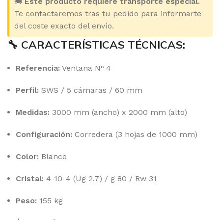
🚚
Este producto requiere transporte especial.
Te contactaremos tras tu pedido para informarte
del coste exacto del envío.
🔧 CARACTERÍSTICAS TÉCNICAS:
Referencia:
Ventana Nº 4
Perfil:
SWS / 5 cámaras / 60 mm
Medidas:
3000 mm (ancho) x 2000 mm (alto)
Configuración:
Corredera (3 hojas de 1000 mm)
Color:
Blanco
Cristal:
4-10-4 (Ug 2.7) / g 80 / Rw 31
Peso:
155 kg