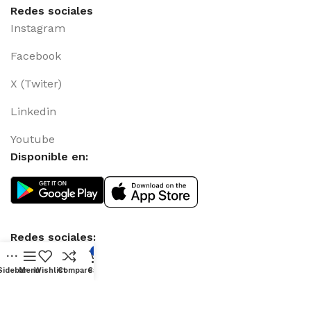
Redes sociales
Instagram
Facebook
X (Twiter)
Linkedin
Youtube
Disponible en:
Redes sociales:
0
Sidebar
Menu
Wishlist
Compare
Cart
© 2025
allhause.com
– Todos los derechos
reservados. |
Aviso Legal
|
Política de Privacidad