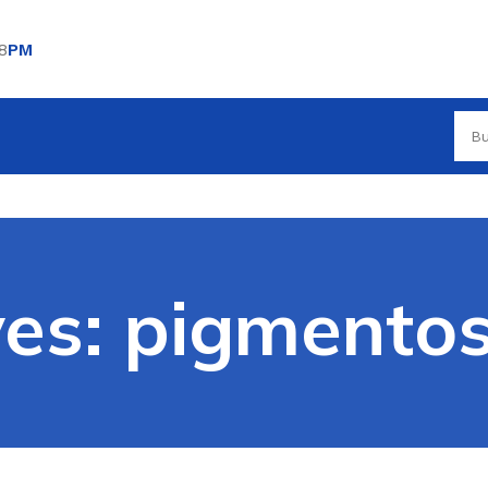
8
PM
ves: pigmentos