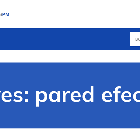
8
PM
ves: pared efe