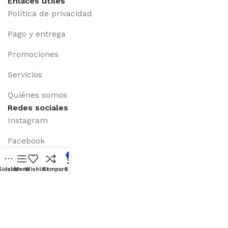
Enlaces útiles
Política de privacidad
Pago y entrega
Promociones
Servicios
Quiénes somos
Redes sociales
Instagram
Facebook
0
X (Twiter)
Sidebar
Menu
Wishlist
Compare
Cart
Linkedin
Youtube
Disponible en: