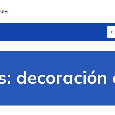
8
PM
: decoración 