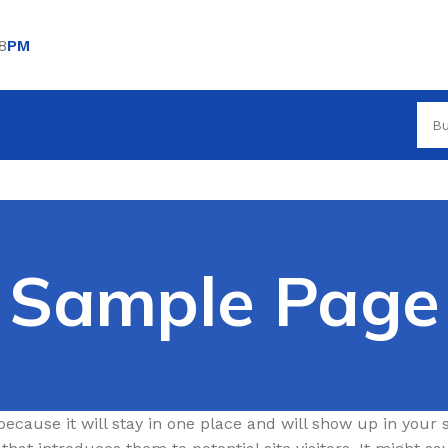
8
PM
Sample Page
because it will stay in one place and will show up in your s