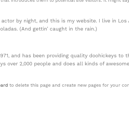
hat introduces them to potential site visitors. It might s
 actor by night, and this is my website. I live in Los
ladas. (And gettin’ caught in the rain.)
1, and has been providing quality doohickeys to t
ys over 2,000 people and does all kinds of awesome
oard
to delete this page and create new pages for your co