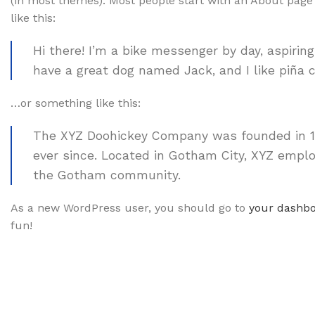
(in most themes). Most people start with an About page t
like this:
Hi there! I’m a bike messenger by day, aspiring
have a great dog named Jack, and I like piña co
…or something like this:
The XYZ Doohickey Company was founded in 197
ever since. Located in Gotham City, XYZ emplo
the Gotham community.
As a new WordPress user, you should go to
your dashb
fun!