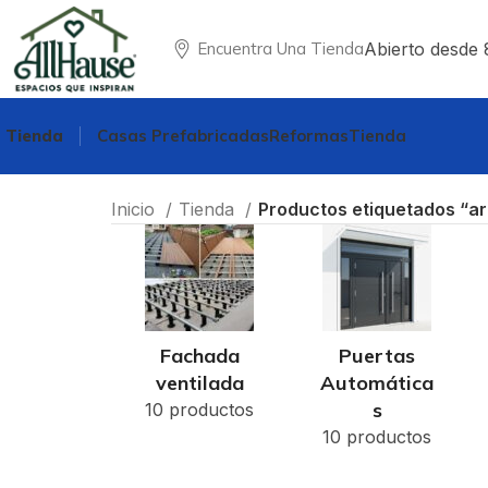
Abierto desde 
Encuentra Una Tienda
Tienda
Casas Prefabricadas
Reformas
Tienda
Inicio
Tienda
Productos etiquetados “ar
Fachada
Puertas
ventilada
Automática
s
10 productos
10 productos