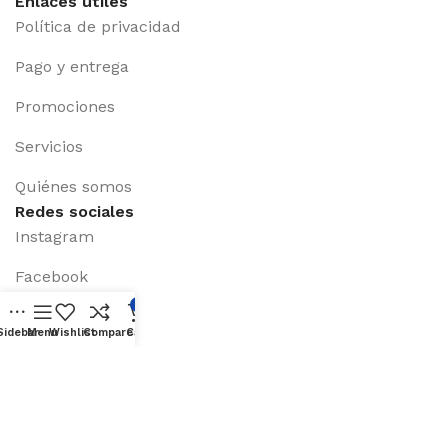
Enlaces útiles
Política de privacidad
Pago y entrega
Promociones
Servicios
Quiénes somos
Redes sociales
Instagram
Facebook
0
X (Twiter)
Sidebar
Menu
Wishlist
Compare
Cart
Linkedin
Youtube
Disponible en: