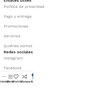
Enlaces útiles
Política de privacidad
Pago y entrega
Promociones
Servicios
Quiénes somos
Redes sociales
Instagram
Facebook
0
X (Twiter)
Sidebar
Menu
Wishlist
Compare
Cart
Linkedin
Youtube
Disponible en: