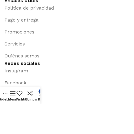
Enlaces útiles
Política de privacidad
Pago y entrega
Promociones
Servicios
Quiénes somos
Redes sociales
Instagram
Facebook
0
X (Twiter)
Sidebar
Menu
Wishlist
Compare
Cart
Linkedin
Youtube
Disponible en: